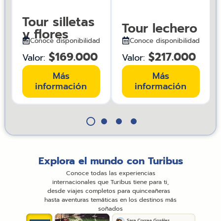
Tour silletas
Tour lechero
y flores
d
Conoce disponibilidad
Conoce disponibilidad
$169.000
$217.000
Valor:
Valor:
Más
Más
información
información
Explora el mundo con Turibus
Conoce todas las experiencias
internacionales que Turibus tiene para ti,
desde viajes completos para quinceañeras
hasta aventuras temáticas en los destinos más
soñados