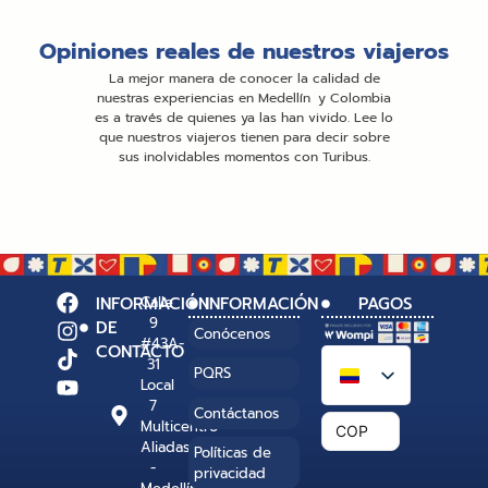
Opiniones reales de nuestros viajeros
La mejor manera de conocer la calidad de
nuestras experiencias en Medellín y Colombia
es a través de quienes ya las han vivido. Lee lo
que nuestros viajeros tienen para decir sobre
sus inolvidables momentos con Turibus.
INFORMACIÓN
Calle
INFORMACIÓN
PAGOS
9
DE
Conócenos
#43A-
CONTACTO
31
PQRS
Local
7
Contáctanos
Multicentro
COP
Aliadas
Políticas de
-
privacidad