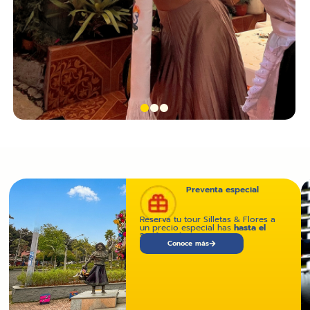
Preventa especial
Reserva tu tour Silletas & Flores a
un precio especial has
hasta el
30 de Junio
.
Conoce más
Disfruta lo mejor de
Medellín