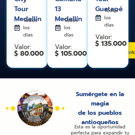
13
Tour
Guatapé
Todos
Medellín
Medellín
los
Todos
Todos
días
los
los
días
días
Valor:
$ 135.000
Valor:
Valor:
Más
$ 105.000
$ 80.000
inf
información
Sumérgete en la
magia
de los pueblos
antioqueños
Esta es la oportunidad
perfecta para expandir tu