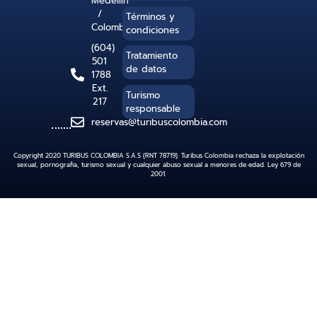
Medellín
/
Términos y
Colombia
condiciones
(604)
Tratamiento
501
de datos
1788
Ext.
Turismo
217
responsable
reservas@turibuscolombia.com
Copyright 2020 TURIBUS COLOMBIA S.A.S (RNT 78719). Turibus Colombia rechaza la explotación
sexual, pornografia, turismo sexual y cualquier abuso sexual a menores de edad. Ley 679 de
2001.