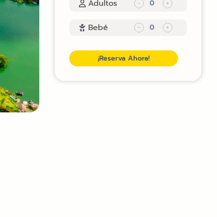
Adultos
-
+
Bebé
-
+
¡Reserva Ahora!