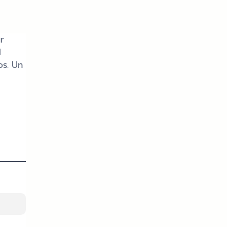
r
l
os. Un