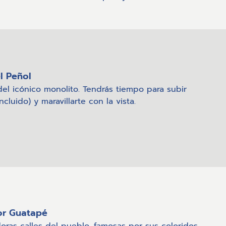
el Peñol
del icónico monolito. Tendrás tiempo para subir
cluido) y maravillarte con la vista.
por Guatapé
oras calles del pueblo, famosas por sus coloridos