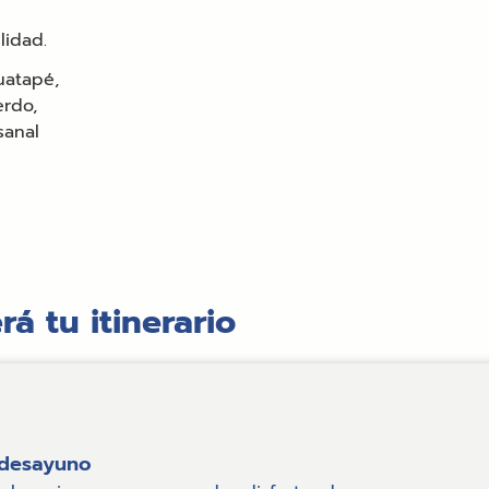
lidad.
uatapé,
erdo,
sanal
rá tu itinerario
 desayuno